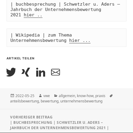
| buchbesprechung | Schwetzler u. Aders – 
Jahrbuch der Unternehmensbewertung 
2021 
hier ..
| Wikipedia | zum Thema 
Unternehmensbewertung 
hier ...
ARTIKEL TEILEN
Veröffentlicht
Autor
Kategorien
Schlagwört
2022-05-25
vwe
allgemein
,
know-how
,
praxis
am
anteilsbewertung
,
bewertung
,
unternehmensbewertung
Beitragsnavigation
VORHERIGER BEITRAG
| BUCHBESPRECHUNG | SCHWETZLER U. ADERS –
Vorheriger
JAHRBUCH DER UNTERNEHMENSBEWERTUNG 2021 |
Beitrag: