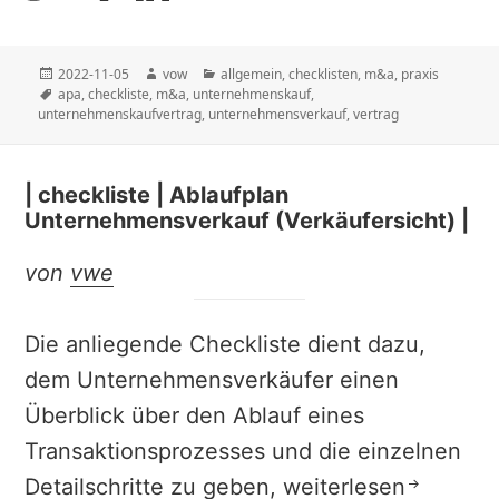
Veröffentlicht
Autor
Kategorien
2022-11-05
vow
allgemein
,
checklisten
,
m&a
,
praxis
am
Schlagwörter
apa
,
checkliste
,
m&a
,
unternehmenskauf
,
unternehmenskaufvertrag
,
unternehmensverkauf
,
vertrag
| checkliste | Ablaufplan
Unternehmensverkauf (Verkäufersicht) |
von
vwe
Die anliegende Checkliste dient dazu,
dem Unternehmensverkäufer einen
Überblick über den Ablauf eines
Transaktionsprozesses und die einzelnen
| checkliste | Ablau
Detailschritte zu geben,
weiterlesen