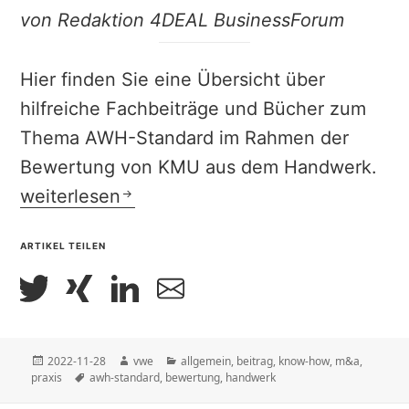
von Redaktion 4DEAL BusinessForum
Hier finden Sie eine Übersicht über
hilfreiche Fachbeiträge und Bücher zum
Thema AWH-Standard im Rahmen der
Bewertung von KMU aus dem Handwerk.
| know-how | Thema Bewertung nach dem 
weiterlesen
ARTIKEL TEILEN
Veröffentlicht
Autor
Kategorien
2022-11-28
vwe
allgemein
,
beitrag
,
know-how
,
m&a
,
am
Schlagwörter
praxis
awh-standard
,
bewertung
,
handwerk