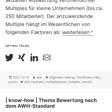
aktuellen Auswertung veröffentlichter
Multiples für kleine Unternehmen (bis ca.
250 Mitarbeiter). Der anzuwendende
Multiple hängt im Wesentlichen von
| checkliste | Multipl
folgenden Faktoren ab:
weiterlesen
ARTIKEL TEILEN
Veröffentlicht
Autor
Kategorien
2022-12-15
vwe
allgemein
,
beitrag
,
checklisten
,
m&a
,
am
Schlagwörter
praxis
ebit
,
kaufrpeis
,
multiplikatoren
,
multples
,
umsatz
| know-how | Thema Bewertung nach
dem AWH-Standard