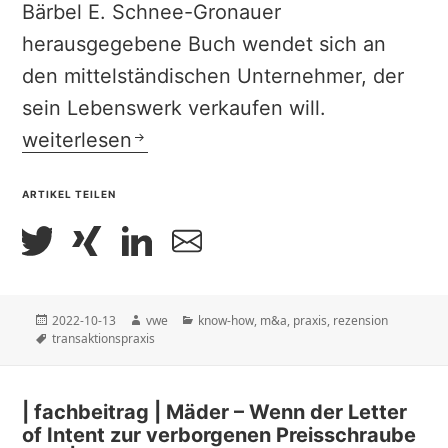
Bärbel E. Schnee-Gronauer
herausgegebene Buch wendet sich an
den mittelständischen Unternehmer, der
sein Lebenswerk verkaufen will.
| buchbesprechung | Schnee-Gronauer – Un
weiterlesen
ARTIKEL TEILEN
Veröffentlicht
Autor
Kategorien
2022-10-13
vwe
know-how
,
m&a
,
praxis
,
rezension
am
Schlagwörter
transaktionspraxis
| fachbeitrag | Mäder – Wenn der Letter
of Intent zur verborgenen Preisschraube