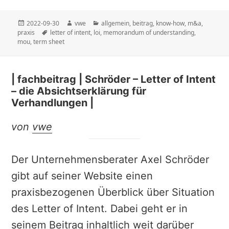
Veröffentlicht
Autor
Kategorien
2022-09-30
vwe
allgemein
,
beitrag
,
know-how
,
m&a
,
am
Schlagwörter
praxis
letter of intent
,
loi
,
memorandum of understanding
,
mou
,
term sheet
| fachbeitrag | Schröder – Letter of Intent
– die Absichtserklärung für
Verhandlungen |
von
vwe
Der Unternehmensberater Axel Schröder
gibt auf seiner Website einen
praxisbezogenen Überblick über Situation
des Letter of Intent. Dabei geht er in
seinem Beitrag inhaltlich weit darüber