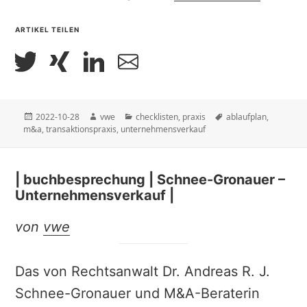
ARTIKEL TEILEN
Veröffentlicht
Autor
Kategorien
Schlagwörter
2022-10-28
vwe
checklisten
,
praxis
ablaufplan
,
am
m&a
,
transaktionspraxis
,
unternehmensverkauf
| buchbesprechung | Schnee-Gronauer –
Unternehmensverkauf |
von
vwe
Das von Rechtsanwalt Dr. Andreas R. J.
Schnee-Gronauer und M&A-Beraterin