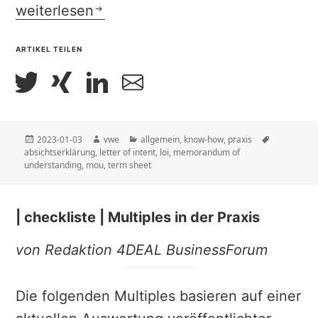
| know-how| Thema Letter of Intent – Absic
weiterlesen
ARTIKEL TEILEN
Veröffentlicht
Autor
Kategorien
Schlagwört
2023-01-03
vwe
allgemein
,
know-how
,
praxis
am
absichtserklärung
,
letter of intent
,
loi
,
memorandum of
understanding
,
mou
,
term sheet
| checkliste | Multiples in der Praxis
von Redaktion 4DEAL BusinessForum
Die folgenden Multiples basieren auf einer