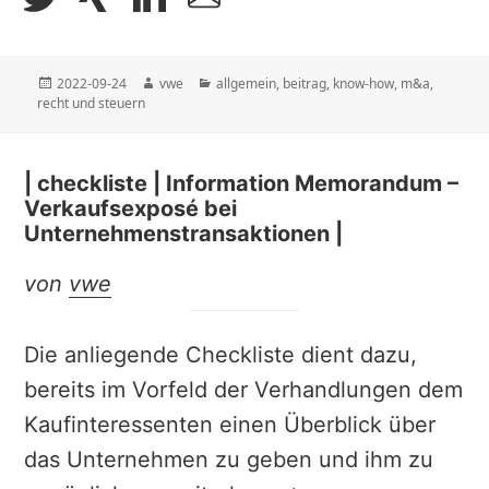
Veröffentlicht
Autor
Kategorien
2022-09-24
vwe
allgemein
,
beitrag
,
know-how
,
m&a
,
am
recht und steuern
| checkliste | Information Memorandum –
Verkaufsexposé bei
Unternehmenstransaktionen |
von
vwe
Die anliegende Checkliste dient dazu,
bereits im Vorfeld der Verhandlungen dem
Kaufinteressenten einen Überblick über
das Unternehmen zu geben und ihm zu