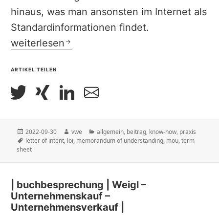
hinaus, was man ansonsten im Internet als
Standardinformationen findet.
| fachbeitrag | Schröder – Letter of Intent –
weiterlesen
ARTIKEL TEILEN
Veröffentlicht
Autor
Kategorien
2022-09-30
vwe
allgemein
,
beitrag
,
know-how
,
praxis
am
Schlagwörter
letter of intent
,
loi
,
memorandum of understanding
,
mou
,
term
sheet
| buchbesprechung | Weigl –
Unternehmenskauf –
Unternehmensverkauf |