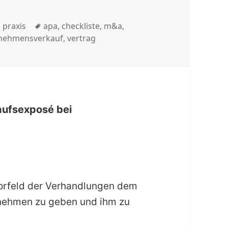
Schlagwörter
,
praxis
apa
,
checkliste
,
m&a
,
nehmensverkauf
,
vertrag
aufsexposé bei
Vorfeld der Verhandlungen dem
rnehmen zu geben und ihm zu
um – Verkaufsexposé bei Unternehmenstransaktion