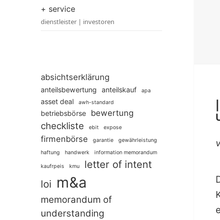
+ service
dienstleister | investoren
absichtserklärung
anteilsbewertung
anteilskauf
apa
asset deal
awh-standard
bewertung
betriebsbörse
checkliste
ebit
expose
firmenbörse
garantie
gewährleistung
haftung
handwerk
information memorandum
letter of intent
kaufrpeis
kmu
m&a
loi
memorandum of
understanding