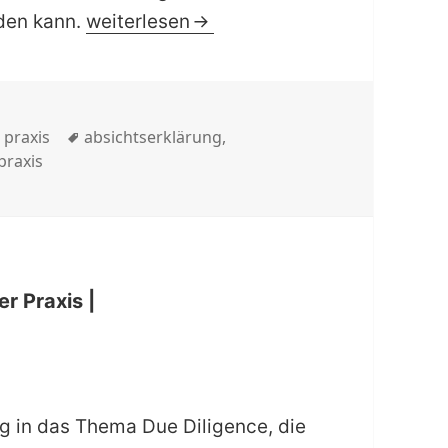
| checkliste | Letter of intent (LOI) 
rden kann.
weiterlesen
Schlagwörter
,
praxis
absichtserklärung
,
praxis
r Praxis |
g in das Thema Due Diligence, die