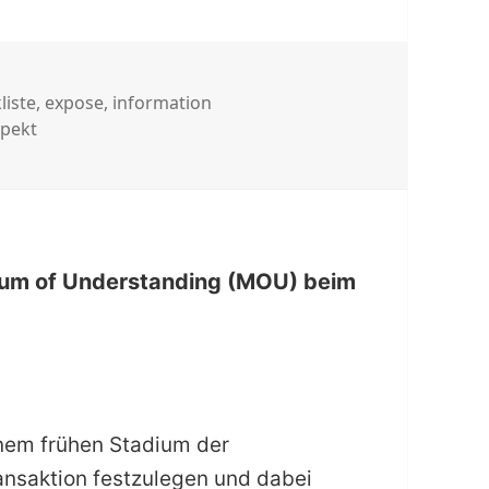
gwörter
liste
,
expose
,
information
pekt
andum of Understanding (MOU) beim
inem frühen Stadium der
ansaktion festzulegen und dabei