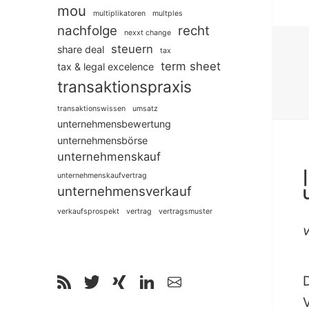
mou
multiplikatoren
multples
nachfolge
recht
nexxt change
steuern
share deal
tax
term sheet
tax & legal excelence
transaktionspraxis
transaktionswissen
umsatz
unternehmensbewertung
unternehmensbörse
unternehmenskauf
unternehmenskaufvertrag
unternehmensverkauf
verkaufsprospekt
vertrag
vertragsmuster