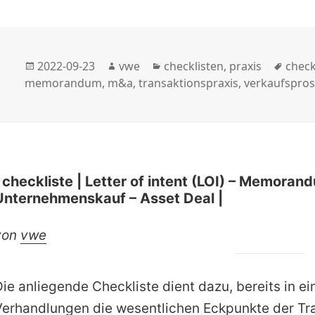
Veröffentlicht
Autor
Kategorien
Schla
2022-09-23
vwe
checklisten
,
praxis
check
am
memorandum
,
m&a
,
transaktionspraxis
,
verkaufspros
| checkliste | Letter of intent (LOI) – Memor
Unternehmenskauf – Asset Deal |
von
vwe
Die anliegende Checkliste dient dazu, bereits in e
Verhandlungen die wesentlichen Eckpunkte der Tr