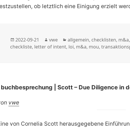
estzustellen, ob letztlich eine Einigung erzielt we
Veröffentlicht
Autor
Kategorien
2022-09-21
vwe
allgemein
,
checklisten
,
m&a
am
checkliste
,
letter of intent
,
loi
,
m&a
,
mou
,
transaktions
| buchbesprechung | Scott – Due Diligence in de
von
vwe
Eine von Cornelia Scott herausgegebene Einführun