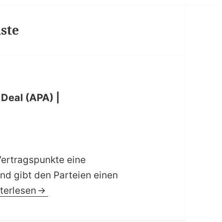
iste
Deal (APA) |
Vertragspunkte eine
nd gibt den Parteien einen
heckliste | Unternehmenskaufvertrag Asset Deal (A
terlesen