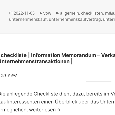
Veröffentlicht
Autor
Kategorien
2022-11-05
vow
allgemein
,
checklisten
,
m&a
am
unternehmenskauf
,
unternehmenskaufvertrag
,
unter
| checkliste | Information Memorandum – Verk
Unternehmenstransaktionen |
von
vwe
Die anliegende Checkliste dient dazu, bereits im 
Kaufinteressenten einen Überblick über das Unte
| checkliste | Information Memorand
ermöglichen,
weiterlesen