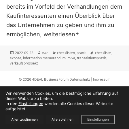
bereits im Vorfeld der Verhandlungen dem
Kaufinteressenten einen Überblick über
das Unternehmen zu geben und ihm zu
| checkliste | Information Me
ermöglichen,
weiterlesen
Veröffentlicht
Autor
Kategorien
Schlagwörter
2022-09-23
vwe
checklisten
,
praxis
checkliste
,
am
expose
,
information memorandum
,
m&a
,
transaktionspraxis
,
verkaufsprospekt
© 2026
4DEAL BusinessForum
Datenschutz
|
Impressum
Wir verwenden Cookies, um die bestmögliche Erfahrung auf
dieser Website zu bieten.
In den
Einstellungen
werden alle Cookies dieser Webseite
aufgelistet.
Allen zustimmen
Alle ablehnen
Einstellungen