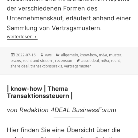
der verschiedenen Formen des
Unternehmenskauf, erläutert anhand einer
Sammlung von Vertragsmustern.
| buchbesprechung | Knott – Unternehmenskauf anhand vo
weiterlesen
Veröffentlicht
Autor
Kategorien
2022-07-15
vwe
allgemein
,
know-how
,
m&a
,
muster
,
am
Schlagwörter
praxis
,
recht und steuern
,
rezension
asset deal
,
m&a
,
recht
,
share deal
,
transaktionspraxis
,
vertragsmuster
| know-how | Thema
Transaktionssteuern |
von Redaktion 4DEAL BusinessForum
Hier finden Sie eine Übersicht über die