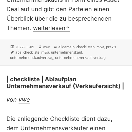
Deal auf und gibt den Parteien einen
Überblick über die zu besprechenden
| checkliste | Unternehmenskaufver
Themen.
weiterlesen
Veröffentlicht
Autor
Kategorien
2022-11-05
vow
allgemein
,
checklisten
,
m&a
,
praxis
am
Schlagwörter
apa
,
checkliste
,
m&a
,
unternehmenskauf
,
unternehmenskaufvertrag
,
unternehmensverkauf
,
vertrag
| checkliste | Ablaufplan
Unternehmensverkauf (Verkäufersicht) |
von
vwe
Die anliegende Checkliste dient dazu,
dem Unternehmensverkäufer einen