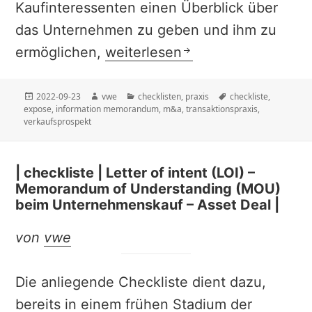
Kaufinteressenten einen Überblick über
das Unternehmen zu geben und ihm zu
| checkliste | Information Me
ermöglichen,
weiterlesen
Veröffentlicht
Autor
Kategorien
Schlagwörter
2022-09-23
vwe
checklisten
,
praxis
checkliste
,
am
expose
,
information memorandum
,
m&a
,
transaktionspraxis
,
verkaufsprospekt
| checkliste | Letter of intent (LOI) –
Memorandum of Understanding (MOU)
beim Unternehmenskauf – Asset Deal |
von
vwe
Die anliegende Checkliste dient dazu,
bereits in einem frühen Stadium der