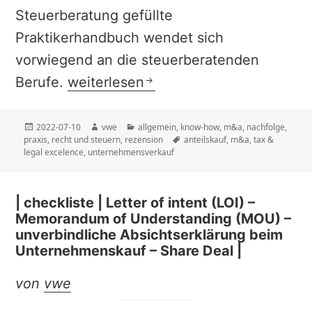
Steuerberatung gefüllte
Praktikerhandbuch wendet sich
vorwiegend an die steuerberatenden
| buchbesprechung | Ott u.a. – Ber
Berufe.
weiterlesen
Veröffentlicht
Autor
Kategorien
2022-07-10
vwe
allgemein
,
know-how
,
m&a
,
nachfolge
,
am
Schlagwörter
praxis
,
recht und steuern
,
rezension
anteilskauf
,
m&a
,
tax &
legal excelence
,
unternehmensverkauf
| checkliste | Letter of intent (LOI) –
Memorandum of Understanding (MOU) –
unverbindliche Absichtserklärung beim
Unternehmenskauf – Share Deal |
von
vwe