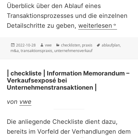
Überblick über den Ablauf eines
Transaktionsprozesses und die einzelnen
| checkliste | Ablau
Detailschritte zu geben,
weiterlesen
Veröffentlicht
Autor
Kategorien
Schlagwörter
2022-10-28
vwe
checklisten
,
praxis
ablaufplan
,
am
m&a
,
transaktionspraxis
,
unternehmensverkauf
| checkliste | Information Memorandum –
Verkaufsexposé bei
Unternehmenstransaktionen |
von
vwe
Die anliegende Checkliste dient dazu,
bereits im Vorfeld der Verhandlungen dem