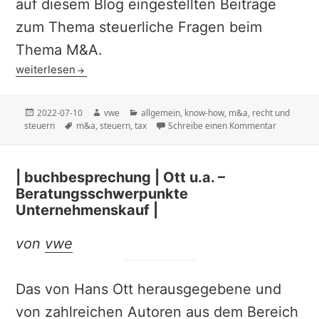
auf diesem Blog eingestellten Beiträge
zum Thema steuerliche Fragen beim
Thema M&A.
| know-how | Thema Transaktionssteuern |
weiterlesen
Veröffentlicht
Autor
Kategorien
2022-07-10
vwe
allgemein
,
know-how
,
m&a
,
recht und
am
Schlagwörter
zu | know
steuern
m&a
,
steuern
,
tax
Schreibe einen Kommentar
| buchbesprechung | Ott u.a. –
Beratungsschwerpunkte
Unternehmenskauf |
von
vwe
Das von Hans Ott herausgegebene und
von zahlreichen Autoren aus dem Bereich