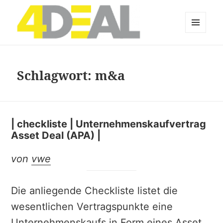
MENÜ
UND
WIDGETS
Schlagwort:
m&a
| checkliste | Unternehmenskaufvertrag
Asset Deal (APA) |
von
vwe
Die anliegende Checkliste listet die
wesentlichen Vertragspunkte eine
Unternehmenskaufs in Form eines Asset