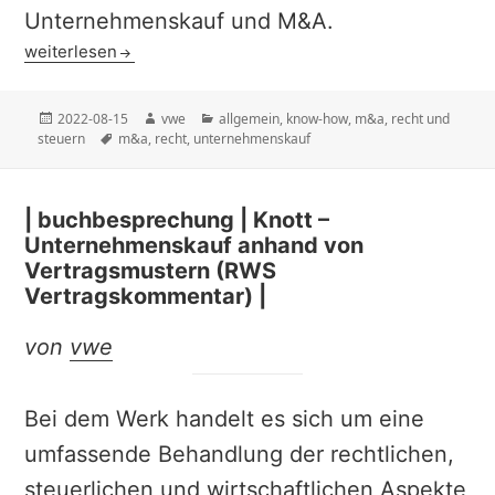
Unternehmenskauf und M&A.
| know-how | Thema Transaktionsrecht |
weiterlesen
Veröffentlicht
Autor
Kategorien
2022-08-15
vwe
allgemein
,
know-how
,
m&a
,
recht und
am
Schlagwörter
steuern
m&a
,
recht
,
unternehmenskauf
| buchbesprechung | Knott –
Unternehmenskauf anhand von
Vertragsmustern (RWS
Vertragskommentar) |
von
vwe
Bei dem Werk handelt es sich um eine
umfassende Behandlung der rechtlichen,
steuerlichen und wirtschaftlichen Aspekte