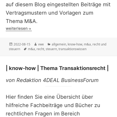
auf diesem Blog eingestellten Beiträge mit
Vertragsmustern und Vorlagen zum
Thema M&A.
| know-how | Thema M&A (allgemein) |
weiterlesen
Veröffentlicht
Autor
Kategorien
2022-08-15
vwe
allgemein
,
know-how
,
m&a
,
recht und
am
Schlagwörter
steuern
m&a
,
recht
,
steuern
,
transaktionswissen
| know-how | Thema Transaktionsrecht |
von Redaktion 4DEAL BusinessForum
Hier finden Sie eine Übersicht über
hilfreiche Fachbeiträge und Bücher zu
rechtlichen Fragen im Bereich