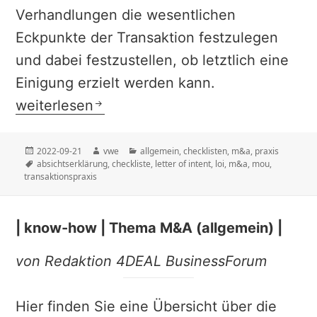
Verhandlungen die wesentlichen
Eckpunkte der Transaktion festzulegen
und dabei festzustellen, ob letztlich eine
Einigung erzielt werden kann.
| checkliste | Letter of intent (LOI) – Mem
weiterlesen
Veröffentlicht
Autor
Kategorien
2022-09-21
vwe
allgemein
,
checklisten
,
m&a
,
praxis
am
Schlagwörter
absichtserklärung
,
checkliste
,
letter of intent
,
loi
,
m&a
,
mou
,
transaktionspraxis
| know-how | Thema M&A (allgemein) |
von Redaktion 4DEAL BusinessForum
Hier finden Sie eine Übersicht über die