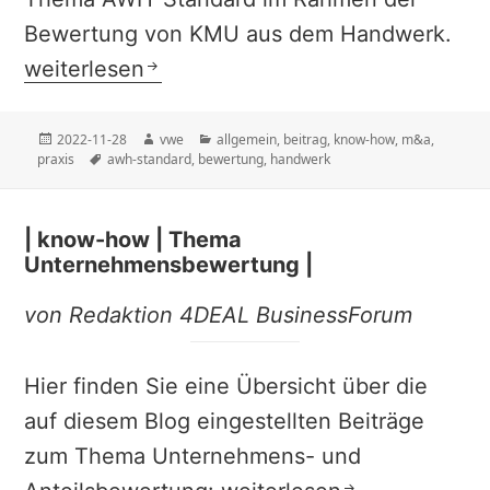
Bewertung von KMU aus dem Handwerk.
| know-how | Thema Bewertung nach dem 
weiterlesen
Veröffentlicht
Autor
Kategorien
2022-11-28
vwe
allgemein
,
beitrag
,
know-how
,
m&a
,
am
Schlagwörter
praxis
awh-standard
,
bewertung
,
handwerk
| know-how | Thema
Unternehmensbewertung |
von Redaktion 4DEAL BusinessForum
Hier finden Sie eine Übersicht über die
auf diesem Blog eingestellten Beiträge
zum Thema Unternehmens- und
| know-how | Thema Unt