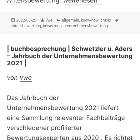
Anteilsbewertung:
weiterlesen
Veröffentlicht
Autor
Kategorien
Schlagwört
2022-05-25
vwe
allgemein
,
know-how
,
praxis
am
anteilsbewertung
,
bewertung
,
unternehmensbewertung
| buchbesprechung | Schwetzler u. Aders
– Jahrbuch der Unternehmensbewertung
2021 |
von
vwe
Das Jahrbuch der
Unternehmensbewertung 2021 liefert
eine Sammlung relevanter Fachbeiträge
verschiedener profilierter
Bewertungsexperten aus 2020 . Es richtet