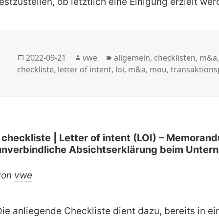
estzustellen, ob letztlich eine Einigung erzielt we
Veröffentlicht
Autor
Kategorien
2022-09-21
vwe
allgemein
,
checklisten
,
m&a
am
checkliste
,
letter of intent
,
loi
,
m&a
,
mou
,
transaktions
| checkliste | Letter of intent (LOI) – Memora
unverbindliche Absichtserklärung beim Untern
von
vwe
Die anliegende Checkliste dient dazu, bereits in e