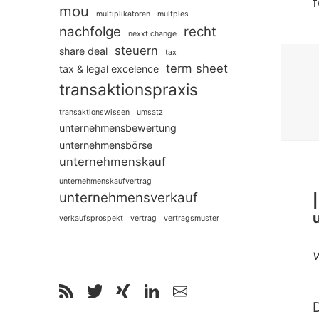
f
mou
multiplikatoren
multples
nachfolge
recht
nexxt change
steuern
share deal
tax
term sheet
tax & legal excelence
transaktionspraxis
transaktionswissen
umsatz
unternehmensbewertung
unternehmensbörse
unternehmenskauf
unternehmenskaufvertrag
unternehmensverkauf
verkaufsprospekt
vertrag
vertragsmuster