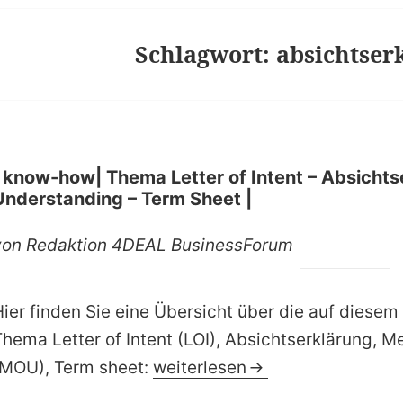
Schlagwort:
absichtser
| know-how| Thema Letter of Intent – Absicht
Understanding – Term Sheet |
von Redaktion 4DEAL BusinessForum
Hier finden Sie eine Übersicht über die auf diesem
Thema Letter of Intent (LOI), Absichtserklärung,
| know-how| Thema Letter of I
(MOU), Term sheet:
weiterlesen