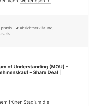
| checkliste | Letter of intent (LOI) 
rden kann.
weiterlesen
Schlagwörter
,
praxis
absichtserklärung
,
praxis
ndum of Understanding (MOU) –
ehmenskauf – Share Deal |
inem frühen Stadium die