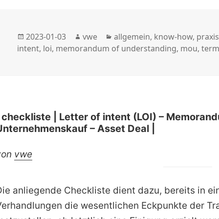
Veröffentlicht
Autor
Kategorien
2023-01-03
vwe
allgemein
,
know-how
,
praxis
am
intent
,
loi
,
memorandum of understanding
,
mou
,
term
| checkliste | Letter of intent (LOI) – Memor
Unternehmenskauf – Asset Deal |
von
vwe
Die anliegende Checkliste dient dazu, bereits in e
Verhandlungen die wesentlichen Eckpunkte der Tr