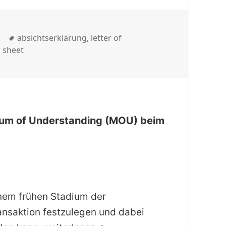
Schlagwörter
absichtserklärung
,
letter of
 sheet
andum of Understanding (MOU) beim
inem frühen Stadium der
ansaktion festzulegen und dabei