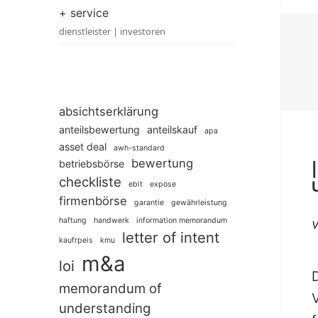
+ service
dienstleister | investoren
absichtserklärung
anteilsbewertung
anteilskauf
apa
asset deal
awh-standard
bewertung
betriebsbörse
checkliste
ebit
expose
firmenbörse
garantie
gewährleistung
haftung
handwerk
information memorandum
letter of intent
kaufrpeis
kmu
m&a
loi
memorandum of
understanding