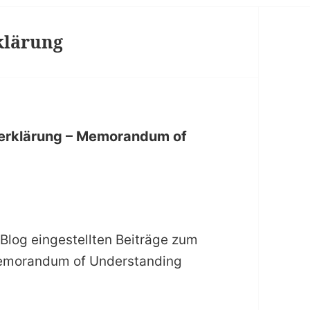
klärung
serklärung – Memorandum of
 Blog eingestellten Beiträge zum
 Memorandum of Understanding
ntent – Absichtserklärung – Memorandum of Under