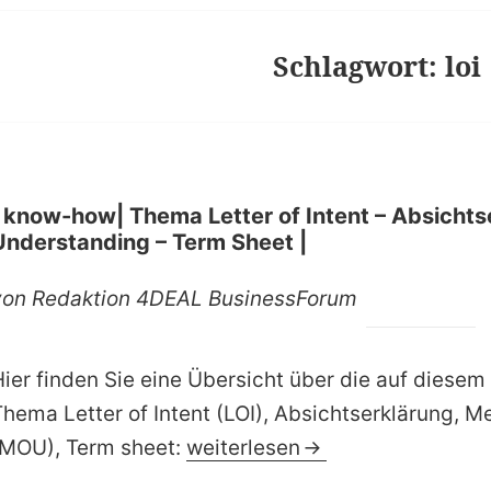
Schlagwort:
loi
| know-how| Thema Letter of Intent – Absicht
Understanding – Term Sheet |
von Redaktion 4DEAL BusinessForum
Hier finden Sie eine Übersicht über die auf diesem
Thema Letter of Intent (LOI), Absichtserklärung,
| know-how| Thema Letter of I
(MOU), Term sheet:
weiterlesen