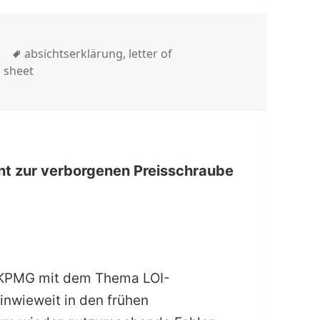
Schlagwörter
absichtserklärung
,
letter of
 sheet
ent zur verborgenen Preisschraube
r KPMG mit dem Thema LOI-
inwieweit in den frühen