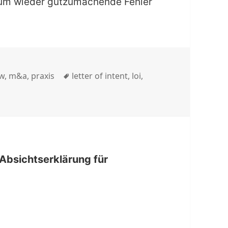
kaum wieder gutzumachende Fehler
zur verborgenen Preisschraube wird |
Schlagwörter
w
,
m&a
,
praxis
letter of intent
,
loi
,
e Absichtserklärung für