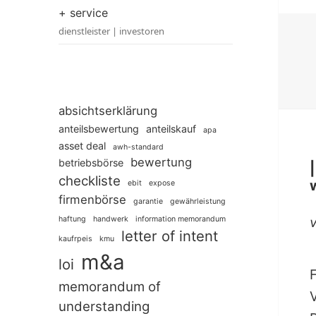
+ service
dienstleister | investoren
absichtserklärung
anteilsbewertung
anteilskauf
apa
asset deal
awh-standard
bewertung
betriebsbörse
checkliste
w
ebit
expose
firmenbörse
garantie
gewährleistung
haftung
handwerk
information memorandum
letter of intent
kaufrpeis
kmu
m&a
loi
memorandum of
understanding