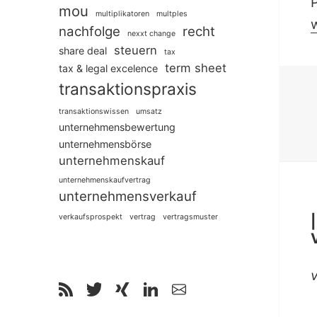
mou
multiplikatoren
multples
|
nachfolge
recht
nexxt change
steuern
share deal
tax
term sheet
tax & legal excelence
transaktionspraxis
transaktionswissen
umsatz
unternehmensbewertung
unternehmensbörse
unternehmenskauf
unternehmenskaufvertrag
unternehmensverkauf
verkaufsprospekt
vertrag
vertragsmuster