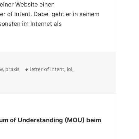
einer Website einen
r of Intent. Dabei geht er in seinem
sonsten im Internet als
öder – Letter of Intent – die Absichtserklärung für
Schlagwörter
w
,
praxis
letter of intent
,
loi
,
andum of Understanding (MOU) beim