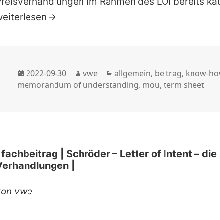
Preisverhandlungen im Rahmen des LOI bereits 
 fachbeitrag | Mäder – Wenn der Letter of Intent 
weiterlesen
Veröffentlicht
Autor
Kategorien
2022-09-30
vwe
allgemein
,
beitrag
,
know-ho
am
memorandum of understanding
,
mou
,
term sheet
| fachbeitrag | Schröder – Letter of Intent – di
Verhandlungen |
von
vwe