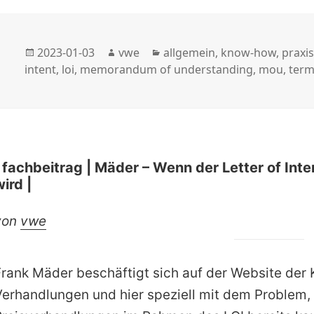
Veröffentlicht
Autor
Kategorien
2023-01-03
vwe
allgemein
,
know-how
,
praxis
am
intent
,
loi
,
memorandum of understanding
,
mou
,
term
| fachbeitrag | Mäder – Wenn der Letter of Int
ird |
von
vwe
Frank Mäder beschäftigt sich auf der Website de
Verhandlungen und hier speziell mit dem Problem, 