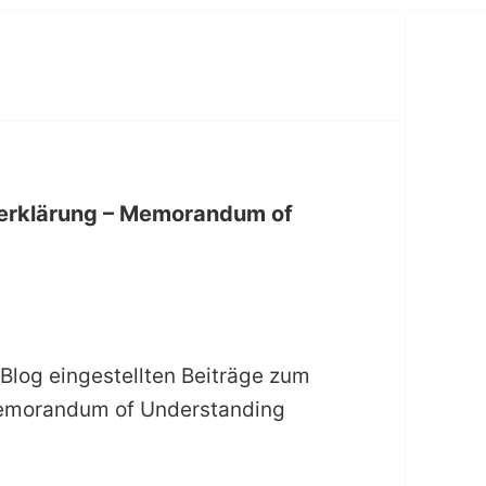
serklärung – Memorandum of
 Blog eingestellten Beiträge zum
 Memorandum of Understanding
ntent – Absichtserklärung – Memorandum of Under