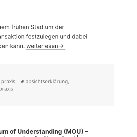
inem frühen Stadium der
ansaktion festzulegen und dabei
| checkliste | Letter of intent (LOI) 
rden kann.
weiterlesen
Schlagwörter
,
praxis
absichtserklärung
,
praxis
ndum of Understanding (MOU) –