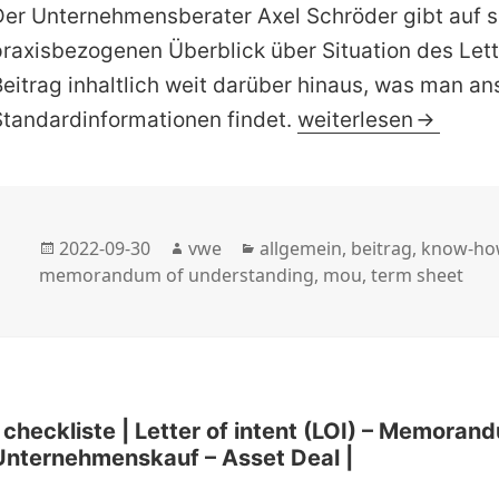
Der Unternehmensberater Axel Schröder gibt auf s
raxisbezogenen Überblick über Situation des Lette
eitrag inhaltlich weit darüber hinaus, was man an
| fachbeitrag | Schr
Standardinformationen findet.
weiterlesen
Veröffentlicht
Autor
Kategorien
2022-09-30
vwe
allgemein
,
beitrag
,
know-ho
am
memorandum of understanding
,
mou
,
term sheet
| checkliste | Letter of intent (LOI) – Memor
Unternehmenskauf – Asset Deal |