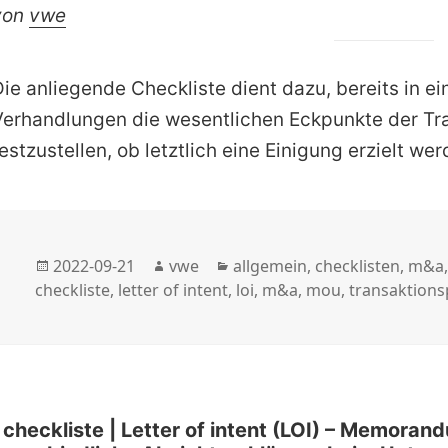
von
vwe
Die anliegende Checkliste dient dazu, bereits in e
Verhandlungen die wesentlichen Eckpunkte der Tr
estzustellen, ob letztlich eine Einigung erzielt we
Veröffentlicht
Autor
Kategorien
2022-09-21
vwe
allgemein
,
checklisten
,
m&a
am
checkliste
,
letter of intent
,
loi
,
m&a
,
mou
,
transaktions
| checkliste | Letter of intent (LOI) – Memora