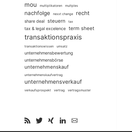
mou
multiplikatoren
multples
nachfolge
recht
nexxt change
steuern
share deal
tax
term sheet
tax & legal excelence
transaktionspraxis
transaktionswissen
umsatz
unternehmensbewertung
unternehmensbörse
unternehmenskauf
unternehmenskaufvertrag
unternehmensverkauf
verkaufsprospekt
vertrag
vertragsmuster