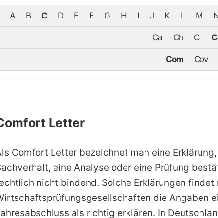
A
B
C
D
E
F
G
H
I
J
K
L
M
Ca
Ch
Cl
C
Com
Cov
Comfort Letter
Als Comfort Letter bezeichnet man eine Erklärung,
achverhalt, eine Analyse oder eine Prüfung bestät
rechtlich nicht bindend. Solche Erklärungen finde
Wirtschaftsprüfungsgesellschaften die Angaben 
ahresabschluss als richtig erklären. In Deutschla