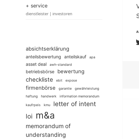
+ service
dienstleister | investoren
A
absichtserklärung
anteilsbewertung
anteilskauf
apa
asset deal
awh-standard
bewertung
betriebsbörse
checkliste
ebit
expose
firmenbörse
garantie
gewährleistung
haftung
handwerk
information memorandum
letter of intent
kaufrpeis
kmu
m&a
loi
memorandum of
understanding