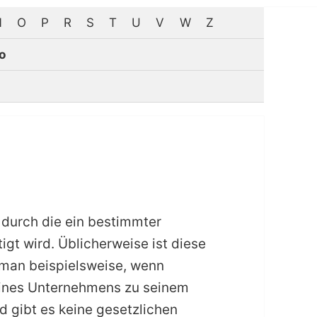
N
O
P
R
S
T
U
V
W
Z
o
 durch die ein bestimmter
igt wird. Üblicherweise ist diese
t man beispielsweise, wenn
eines Unternehmens zu seinem
nd gibt es keine gesetzlichen