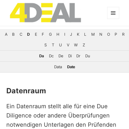
MENÜ
UND
WIDGETS
A
B
C
D
E
F
G
H
I
J
K
L
M
N
O
P
R
S
T
U
V
W
Z
Da
Dc
De
Di
Dr
Du
Data
Date
Datenraum
Ein Datenraum stellt alle für eine Due
Diligence oder andere Überprüfungen
notwendigen Unterlagen den Prüfenden