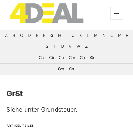
MENÜ
UND
WIDGETS
A
B
C
D
E
F
G
H
I
J
K
L
M
N
O
P
R
S
T
U
V
W
Z
Ga
Gb
Ge
Gm
Go
Gr
Grs
Gru
GrSt
Siehe unter Grundsteuer.
ARTIKEL TEILEN