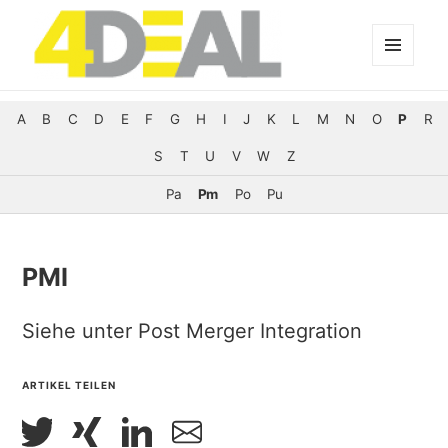
MENÜ
UND
WIDGETS
A
B
C
D
E
F
G
H
I
J
K
L
M
N
O
P
R
S
T
U
V
W
Z
Pa
Pm
Po
Pu
PMI
Siehe unter Post Merger Integration
ARTIKEL TEILEN