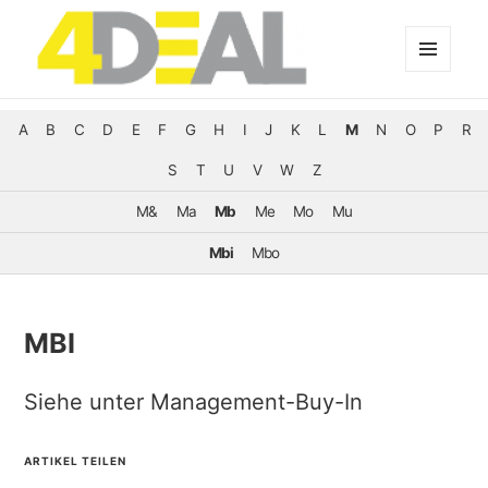
MENÜ
UND
WIDGETS
A
B
C
D
E
F
G
H
I
J
K
L
M
N
O
P
R
S
T
U
V
W
Z
M&
Ma
Mb
Me
Mo
Mu
Mbi
Mbo
MBI
Siehe unter Management-Buy-In
ARTIKEL TEILEN