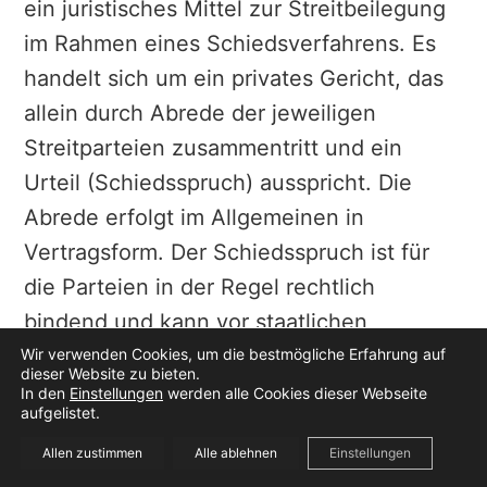
ein juristisches Mittel zur Streitbeilegung
im Rahmen eines Schiedsverfahrens. Es
handelt sich um ein privates Gericht, das
allein durch Abrede der jeweiligen
Streitparteien zusammentritt und ein
Urteil (Schiedsspruch) ausspricht. Die
Abrede erfolgt im Allgemeinen in
Vertragsform. Der Schiedsspruch ist für
die Parteien in der Regel rechtlich
bindend und kann vor staatlichen
Gerichten für vollstreckbar erklärt werden.
Wir verwenden Cookies, um die bestmögliche Erfahrung auf
dieser Website zu bieten.
In den
Einstellungen
werden alle Cookies dieser Webseite
aufgelistet.
Allen zustimmen
Alle ablehnen
Einstellungen
© 2026
4DEAL BusinessForum
Datenschutz
|
Impressum