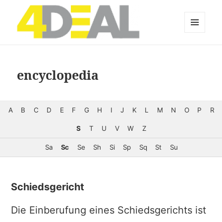
MENÜ
UND
WIDGETS
encyclopedia
A
B
C
D
E
F
G
H
I
J
K
L
M
N
O
P
R
S
T
U
V
W
Z
Sa
Sc
Se
Sh
Si
Sp
Sq
St
Su
Schiedsgericht
Die Einberufung eines Schiedsgerichts ist