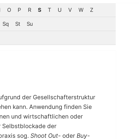
N
O
P
R
S
T
U
V
W
Z
Sq
St
Su
ufgrund der Gesellschafterstruktur
stehen kann. Anwendung finden Sie
onen und wirtschaftlichen oder
r Selbstblockade der
praxis sog.
Shoot Out-
oder
Buy-