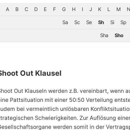
A
B
C
D
E
F
G
H
I
J
K
L
M
Sa
Sc
Se
Sh
Si
Sp
Sha
Sho
Shoot Out Klausel
Shoot Out Klauseln werden z.B. vereinbart, wenn a
eine Pattsituation mit einer 50:50 Verteilung ent
zudem bei vermeintlich unlösbaren Konfliktsituati
strategischen Schwierigkeiten. Zur Auflösung eine
Gesellschaftsorgane werden somit in der Vertrags