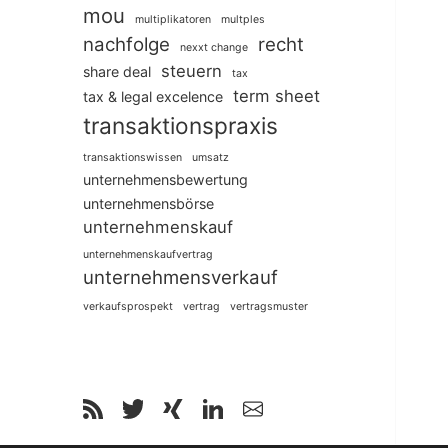
mou
multiplikatoren
multples
nachfolge
recht
nexxt change
steuern
share deal
tax
term sheet
tax & legal excelence
transaktionspraxis
transaktionswissen
umsatz
unternehmensbewertung
unternehmensbörse
unternehmenskauf
unternehmenskaufvertrag
unternehmensverkauf
verkaufsprospekt
vertrag
vertragsmuster