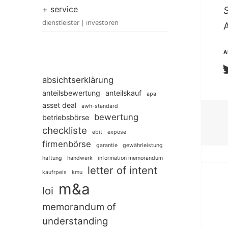
+ service
S
dienstleister | investoren
A
absichtserklärung
anteilsbewertung
anteilskauf
apa
asset deal
awh-standard
bewertung
betriebsbörse
checkliste
ebit
expose
firmenbörse
garantie
gewährleistung
haftung
handwerk
information memorandum
letter of intent
kaufrpeis
kmu
m&a
loi
memorandum of
understanding