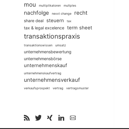
mou
multiplikatoren
multples
nachfolge
recht
nexxt change
steuern
share deal
tax
term sheet
tax & legal excelence
transaktionspraxis
transaktionswissen
umsatz
unternehmensbewertung
unternehmensbörse
unternehmenskauf
unternehmenskaufvertrag
unternehmensverkauf
verkaufsprospekt
vertrag
vertragsmuster