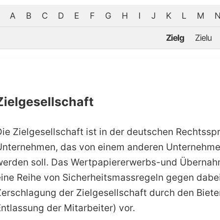
A
B
C
D
E
F
G
H
I
J
K
L
M
Zielg
Zielu
Zielgesellschaft
Die Zielgesellschaft ist in der deutschen Rechtssp
Unternehmen, das von einem anderen Unternehme
werden soll. Das Wertpapiererwerbs-und Übernah
eine Reihe von Sicherheitsmassregeln gegen dabei 
Zerschlagung der Zielgesellschaft durch den Bieter
ntlassung der Mitarbeiter) vor.