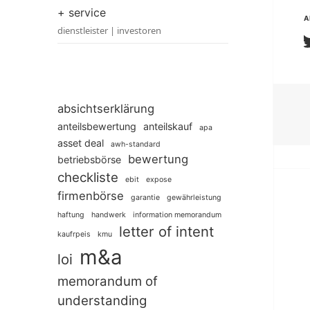
+ service
A
dienstleister | investoren
absichtserklärung
anteilsbewertung
anteilskauf
apa
asset deal
awh-standard
bewertung
betriebsbörse
checkliste
ebit
expose
firmenbörse
garantie
gewährleistung
haftung
handwerk
information memorandum
letter of intent
kaufrpeis
kmu
m&a
loi
memorandum of
understanding