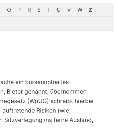
N
O
P
R
S
T
U
V
W
Z
rache ein börsennotiertes
n, Bieter genannt, übernommen
megesetz (WpÜG) schreibt hierbei
auftretende Risiken (wie:
, Sitzverlegung ins ferne Ausland,