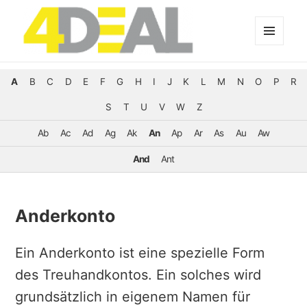
MENÜ
UND
WIDGETS
A
B
C
D
E
F
G
H
I
J
K
L
M
N
O
P
R
S
T
U
V
W
Z
Ab
Ac
Ad
Ag
Ak
An
Ap
Ar
As
Au
Aw
And
Ant
Anderkonto
Ein Anderkonto ist eine spezielle Form
des Treuhandkontos. Ein solches wird
grundsätzlich in eigenem Namen für