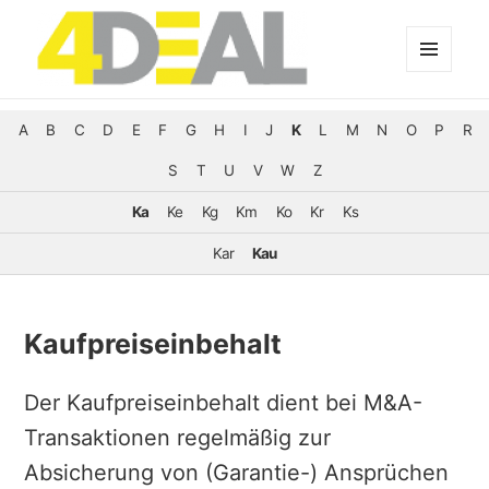
MENÜ
UND
WIDGETS
A
B
C
D
E
F
G
H
I
J
K
L
M
N
O
P
R
S
T
U
V
W
Z
Ka
Ke
Kg
Km
Ko
Kr
Ks
Kar
Kau
Kaufpreiseinbehalt
Der Kaufpreiseinbehalt dient bei M&A-
Transaktionen regelmäßig zur
Absicherung von (Garantie-) Ansprüchen