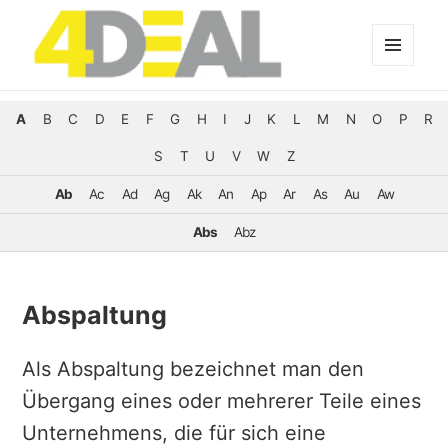
MENÜ
UND
WIDGETS
A
B
C
D
E
F
G
H
I
J
K
L
M
N
O
P
R
S
T
U
V
W
Z
Ab
Ac
Ad
Ag
Ak
An
Ap
Ar
As
Au
Aw
Abs
Abz
Abspaltung
Als Abspaltung bezeichnet man den
Übergang eines oder mehrerer Teile eines
Unternehmens, die für sich eine