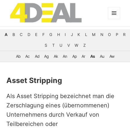
MENÜ
UND
WIDGETS
A
B
C
D
E
F
G
H
I
J
K
L
M
N
O
P
R
S
T
U
V
W
Z
Ab
Ac
Ad
Ag
Ak
An
Ap
Ar
As
Au
Aw
Asset Stripping
Als Asset Stripping bezeichnet man die
Zerschlagung eines (übernommenen)
Unternehmens durch Verkauf von
Teilbereichen oder