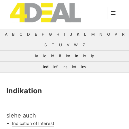
MENÜ
UND
WIDGETS
A
B
C
D
E
F
G
H
I
J
K
L
M
N
O
P
R
S
T
U
V
W
Z
Ia
Ic
Id
If
Im
In
Io
Ip
Ind
Inf
Ins
Int
Inv
Indikation
siehe auch
Indication of Interest